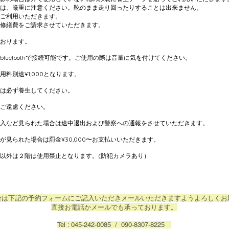
ものは、厳重に注意ください。靴のまま走り回ったりすることは出来ません。
ご利用いただきます。
修繕費をご請求させていただきます。
おります。
とbluetoothで接続可能です。ご使用の際は音量に気を付けてください。
料別途¥1,000となります。
は必ず養生してください。
ご遠慮ください。
入など見られた場合は途中退出および警察への通報をさせていただきます。
見られた場合は罰金¥30,000〜お支払いいただきます。
方以外は
２
階は使用禁止となります。(防犯カメラあり）
場合は下記の予約フォームにご記入いただきメールいただきますようよろしくお
直接お電話かメールでも承っております。
Tel : 045-242-0085 / 090-8307-8225