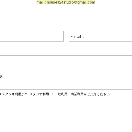
mail :
house124studio@gmail.com