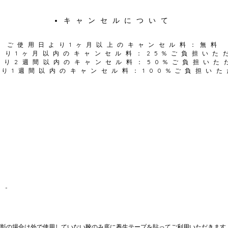
キャンセルについて
ご使用日より1ヶ月以上
のキャンセル料：無料
より1ヶ月以内のキャンセル料：25%ご負担いた
より2週間以内のキャンセル料：50%ご負担いた
り1週間以内のキャンセル料：100%ご負担い
て-
影の場合は外で使用していない靴のみ底に養生テープを貼ってご利用いただきます