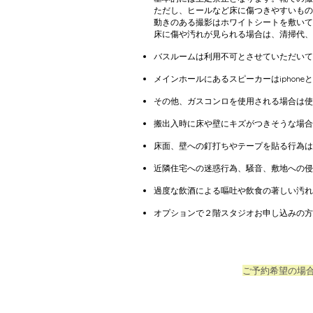
​​ただし、ヒールなど床に傷つきやすい
動きのある撮影はホワイトシートを敷いて
床に傷や汚れが見られる場合は、清掃代、
バスルームは利用不可とさせていただいて
メインホールにあるスピーカーはiphone
その他、ガスコンロを使用される場合は使用
搬出入時に床や壁にキズがつきそうな場合
床面、壁への釘打ちやテープを貼る行為は
近隣住宅への迷惑行為、騒音、敷地への侵
過度な飲酒による嘔吐や飲食の著しい汚れが
​オプションで２階スタジオお申し込みの
​ご予約希望の