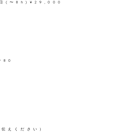
日(〜
8h)¥29,000
980
お伝えください）