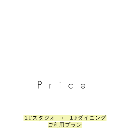
4
​Price
１Fスタジオ + １Fダイニング
ご利用プラン