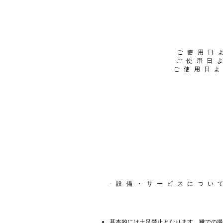
ご使用日
ご使用日
ご使用日よ
-設備・サービスについ
基本的には土足禁止となります。靴での撮