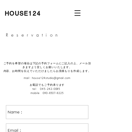
​HOUSE
124
Reservation
​ご予約を希望の場合は下記の予約フォームにご記入の上、メール頂
きますよう宜しくお願いいたします。
​内容、お時間を伝えていただけましたらお見積もりを作成します。
mail :
house124studio@gmail.com
​お電話でもご予約承ります
tel
045-242-0085
mobile
090-8307-8225